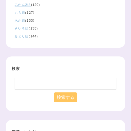
みかん2組
(120)
もも組
(127)
あか組
(133)
きいろ組
(135)
みどり組
(144)
検索