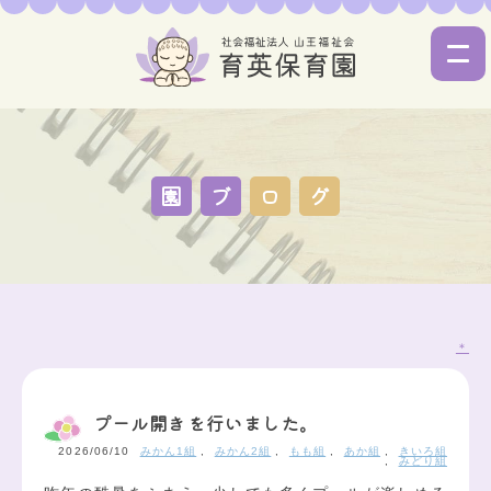
園
ブ
ロ
グ
＊
プール開きを行いました。
2026/06/10
みかん1組
,
みかん2組
,
もも組
,
あか組
,
きいろ組
,
みどり組