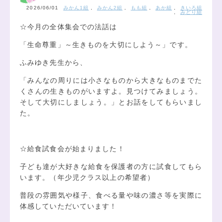
2026/06/01
みかん1組
,
みかん2組
,
もも組
,
あか組
,
きいろ組
,
みどり組
☆今月の全体集会での法話は
「生命尊重」～生きものを大切にしよう～」です。
ふみゆき先生から、
「みんなの周りには小さなものから大きなものまでた
くさんの生きものがいますよ。見つけてみましょう。
そして大切にしましょう。」とお話をしてもらいまし
た。
☆給食試食会が始まりました！
子ども達が大好きな給食を保護者の方に試食してもら
います。（年少児クラス以上の希望者）
普段の雰囲気や様子、食べる量や味の濃さ等を実際に
体感していただいています！