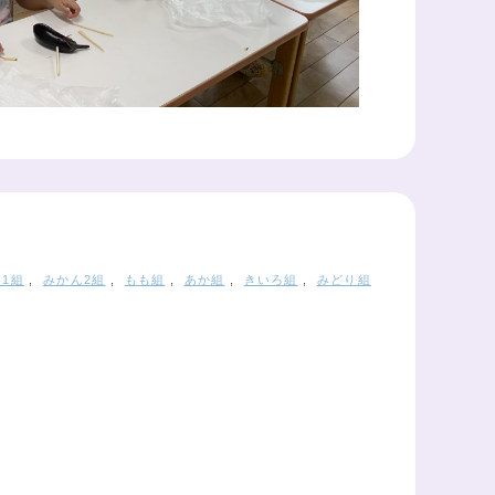
1組
,
みかん2組
,
もも組
,
あか組
,
きいろ組
,
みどり組