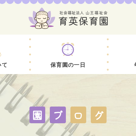
いて
保育園の一日
園
ブ
ロ
グ