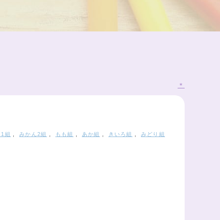
＊
1組
,
みかん2組
,
もも組
,
あか組
,
きいろ組
,
みどり組