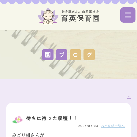
園
ブ
ロ
グ
＊
待ちに待った収穫！！
2026/07/03
みどり組一覧へ
みどり組さんが