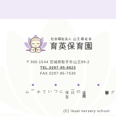
〒300-1544 茨城県取手市山王89-2
TEL.0297-85-8823
FAX.0297-85-7530
ホーム
について
保
育
の一日
保
育
園
年間行事
園ブログ
(C) Ikuei nersery school.